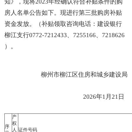
知
》，现将
2023
年
经确认符合补贴条件的购
房人名单公告如下
。现进行第三批购房补贴
资金发放。（补贴领取咨询电话：建设银行
柳江支行
0772-7212433
、
7255166
、
7218626
）。
柳州市柳江区住房和城乡建设局
2026
年
1
月
21
日
产
权
序
人
证件号码