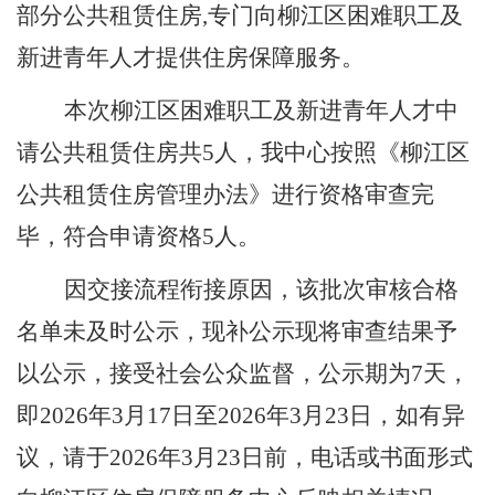
部分公共租赁住房,专门向柳江区困难职工及
新进青年人才提供住房保障服务。
本次柳江区困难职工及新进青年人才中
请公共租赁住房共
5
人，我中心按照《柳江区
公共租赁住房管理办法》进行资格审查完
毕，符合申请资格
5
人。
因
交接流程衔接
原因，该批次审核合格
名单未及时公示，现补公示现将审查结果予
以公示，接受社会公众监督，公示期为
7天，
即202
6
年
3
月
17
日至
202
6
年
3
月
23
日，如有异
议，请于
202
6
年
3
月
23
日前，电话或书面形式