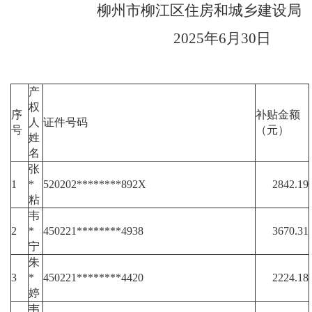
柳州市柳江区住房和城乡建设局
2025年6月30日
产
权
序
补贴金额
人
证件号码
号
（元）
姓
名
张
1
*
520202********892X
2842.19
粘
韦
2
*
450221********4938
3670.31
宁
朱
3
*
450221********4420
2224.18
婷
韦