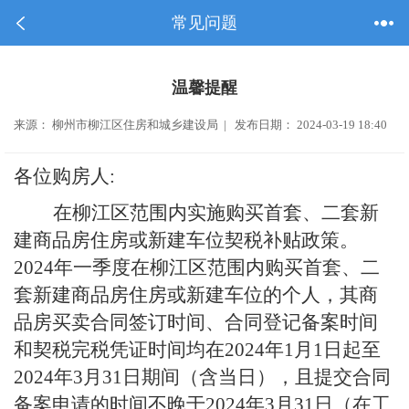
常见问题
温馨提醒
来源： 柳州市柳江区住房和城乡建设局 | 发布日期： 2024-03-19 18:40
各位购房人
:
在柳江区范围内实施购买首套、二套新
建商品房住房或新建车位契税补贴政策。
2024
年一季度在柳江区范围内购买首套、二
套新建商品房住房或新建车位的个人，其商
品房买卖合同签订时间、合同登记备案时间
和契税完税凭证时间均在
2024
年
1
月
1
日起至
2024
年
3
月
31
日期间（含当日），且提交合同
备案申请的时间不晚于
2024
年
3
月
31
日（在工