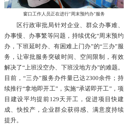
窗口工作人员正在进行“周末预约办”服务
区行政审批局针对企业、群众办事难、
办事慢、办事繁等问题，持续优化
“
周末预约
办，下班延时办、有困难上门办
”
的
“
三办
”
服
务，让审批服务突破时间、空间限制，有效
解决了
“
上班没空办、下班没地方办
”
的难题。
目前，
“
三办
”
服务办件量已达
2300
余件；持
续推行
“
拿地即开工
”
，实施
“
承诺即开工
”
，项
目建设平均提前
129
天开工，促进项目快建
成、快投产，企业群众获得感、满意度持续
提升。