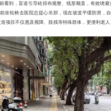
门前看到，盲道引导砖排布规整、线形顺直，有效绕
以前坐轮椅去医院总提心吊胆，现在坡道平缓防滑，自
改造项目不仅惠及视障、肢残等特殊群体，更便利老人