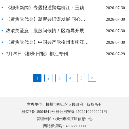
《柳州新闻》专题报道聚焦柳江：玉藕飘香迎盛会 荷韵柳江等你来
2026-07-30
【聚焦党代会】凝聚共识谋发展 同心聚力启新程
2026-07-30
浓浓关爱意，殷殷问候情！区领导开展“八一”走访慰问活动
2026-07-30
【聚焦党代会】中国共产党柳州市柳江区第三次代表大会开幕
2026-07-30
7月29日《柳州日报》柳江专刊
2026-07-29
>
1
2
3
4
5
主办单位：柳州市柳江区人民政府 版权所有
桂ICP备18004841号 桂公网安备 45022102000001号
管理维护：柳州市柳江区信息中心
网站标识码：4502210009