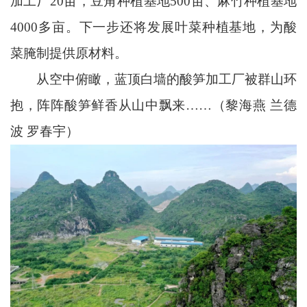
加工厂20亩，豆角种植基地500亩、麻竹种植基地
4000多亩。下一步还将发展叶菜种植基地，为酸
菜腌制提供原材料。
从空中俯瞰，蓝顶白墙的酸笋加工厂被群山环
抱，阵阵酸笋鲜香从山中飘来……（黎海燕 兰德
波 罗春宇）