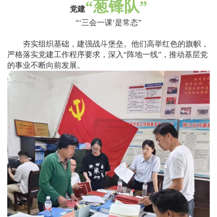
“
葱锋队
”
党建
“‘
三会一课
’
是常态
”
夯实组织基础，建强战斗堡垒。他们高举红色的旗帜，
严格落实党建工作程序要求，深入
“
阵地一线
”
，推动基层党
的事业不断向前发展。