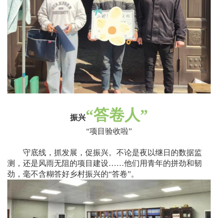
“
答卷人
”
振兴
“
项目验收啦
”
守底线，抓发展，促振兴。不论是夜以继日的数据监
测，还是风雨无阻的项目建设
……
他们用青年的拼劲和韧
劲，毫不含糊答好乡村振兴的
“
答卷
”
。