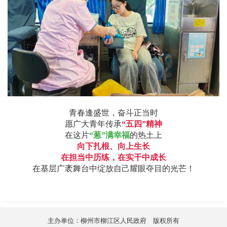
青春逢盛世，奋斗正当时
愿广大青年传承
“
五四
”
精神
在这片
“
葱
”
满幸福
的热土上
向下扎根、向上生长
在担当中历练，在实干中成长
在基层广袤舞台中绽放自己耀眼夺目的
光芒！
主办单位：柳州市柳江区人民政府 版权所有