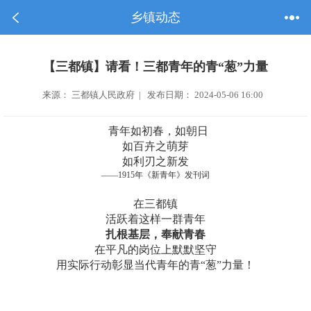
乡镇动态
【三都镇】请看！三都青年的青“葱”力量
来源： 三都镇人民政府 | 发布日期： 2024-05-06 16:00
青年如初春，如朝日
如百卉之萌芽
如利刃之新发
——1915
年《新青年》发刊词
在三都镇
活跃着这样一群青年
扎根基层，奉献青春
在平凡的岗位上默默坚守
用实际行动彰显当代青年的青
“
葱
”
力量！