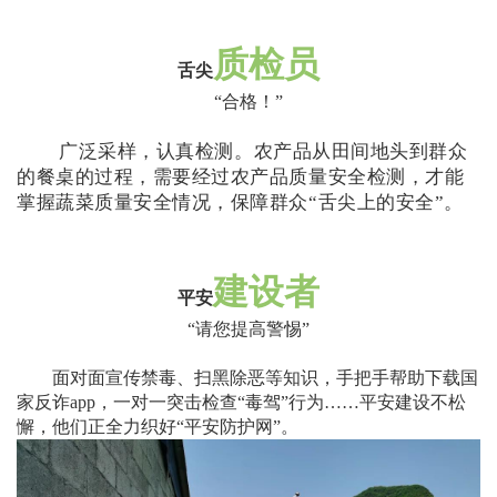
质检员
舌尖
“
合格！
”
广泛采样，认真检测。农产品从田间地头到群众
的餐桌的过程，需要经过农产品质量安全检测，才能
掌握蔬菜质量安全情况，保障群众“舌尖上的安全”。
建设者
平安
“
请您提高警惕
”
面对面宣传禁毒、扫黑除恶等知识，手把手帮助下载国
家反诈
app
，一对一突击检查
“
毒驾
”
行为
……
平安建设不松
懈，他们正全力织好
“
平安防护网
”
。