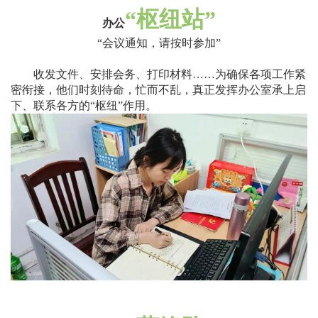
“
枢纽站
”
办公
“
会议通知，请按时参加
”
收发文件、安排会务、打印材料
……
为确保各项工作紧
密衔接，他们时刻待命，忙而不乱，真正发挥办公室承上启
下、联系各方的
“
枢纽
”
作用。