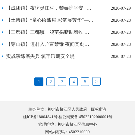
【成团镇】夜访灵江村，禁毒护平安 | 成团镇开展夜间禁毒清村专项行动
2026-07-29
【土博镇】“童心绘漆扇 彩笔展芳华”——土博镇开展2026年青少年暑假实践活动
2026-07-28
【三都镇】三都镇：鸡苗捐赠助增收 庭院经济添活力
2026-07-28
【穿山镇】进村入户宣禁毒 夜间亮剑查隐患
2026-07-28
实战演练磨尖兵 筑牢汛期安全堤
2026-07-23
>
1
2
3
4
5
主办单位：柳州市柳江区人民政府 版权所有
桂ICP备18004841号 桂公网安备 45022102000001号
管理维护：柳州市柳江区信息中心
网站标识码：4502210009