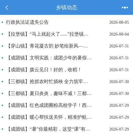
乡镇动态
行政执法证遗失公告
2026-08-05
【拉堡镇】“马上就起火了......”拉堡镇这场消防安全专题培训和演练火热进行→
2026-08-04
【穿山镇】青花凝古韵 妙笔绘新风——穿山镇暑期青花瓷创意绘画公益课堂精彩上线
2026-07-31
【成团镇】文明实践：成团少年的暑假这样过！充实！
2026-07-31
【成团镇】拨云见日！好的，收稻！
2026-07-31
【三都镇】抢抓农时忙插秧 全力筑牢丰收底
2026-07-30
【三都镇】夏日炎炎，趣味不减！三都镇开展未成年人暑期文明实践系列活动
2026-07-30
【成团镇】红色成团圈粉高校学子！西工大师生调研感叹不虚此行
2026-07-29
【成团镇】暖心帮扶送关怀，精准护航回归路！成团镇联合广西第二强制隔离戒毒所走访慰问社区康复人员
2026-07-29
【成团镇】“暑”你最精彩，这堂“课”有料又精彩！
2026-07-29