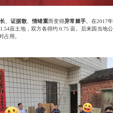
长
、
证据散
、
情绪重
而变得
异常棘手
。在201
.54亩土地，双方各得约 0.75 亩。后来因当
时占用。