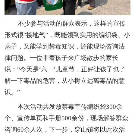
不少参与活动的群众表示，这样的宣传
形式很
“
接地气
”
，
既能领到实用的编织袋
、
小
扇子
，又能学到禁毒知识，还能现场咨询法
律问题。一位带着孩子来广场散步的家长
说：
“
今天是
‘
六一
’
儿童节，正好让孩子也了
解一下毒品的危害，从小树立远离毒品的意
识。
”
本次
活动共发放禁毒宣传编织袋
3
00
余
个、宣传单页和手册
500
余份，现场解答群众
咨询
6
0
余人次，
下一步，
穿山镇将以此次活