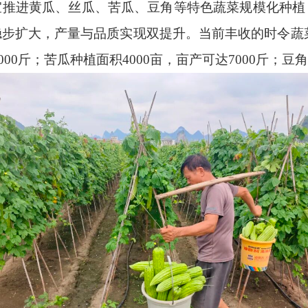
宜推进黄瓜、丝瓜、苦瓜、豆角等特色蔬菜规模化种植
步扩大，产量与品质实现双提升。当前丰收的时令蔬菜中
000斤；苦瓜种植面积4000亩，亩产可达7000斤；豆角