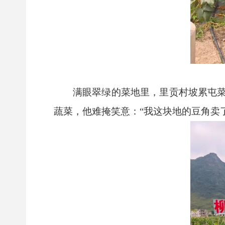
满眼翠绿的菜地里，里贡村坡累屯
蔬菜，他难掩笑意：“我这块地的豆角卖了