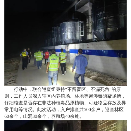
行动中，联合巡查组秉持“不留盲区、不漏死角”的原
则，工作人员深入辖区内养殖场、林地等易涉毒隐蔽场所，
仔细核查是否存在非法种植毒品原植物、可疑物品存放及异
常用电等情况。此次活动，入户排查共500余户，巡查林区
60余个，山洞30余个，养殖场40余处。