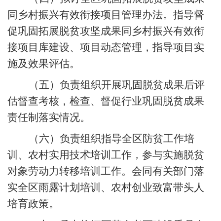
同乡村振兴有效衔接
项目管理办法
。
指导督
促
巩固拓展脱贫攻坚成果同乡村振兴有效衔
接
项目库建设
、
项目动态管理，指导项目实
施及效果评估
。
（五）
负责组织开展
巩固脱贫成果后
评
估督查考核
，
检查
、
督促行业
巩固脱贫成果
责任制落实情况
。
（六）
负责组织指导全区
防贫工作
培
训
、
农村实用技术培训工作，参与实施
脱
贫
对象劳动力转移培训工作
。
会同有关部门落
实全区雨露计划培训
、
农村创业致富带头人
培育政策
。