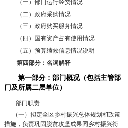
（一）
部门
运行经费情况
（二）政府采购情况
（
三
）
政府购买服务情况
（
四
）国有资产占有使用情况
（五）
预算绩效信息情况说明
第四部分：名词解释
第一部分：
部门
概况
（
包括主管部
门及所属二层单位）
部门
职责
（
一
）
拟定全
区乡村振兴
总体规划和政策
措施，负责
巩固
脱贫攻坚
成果
同乡村
振
兴衔