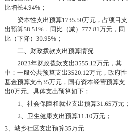
比增长
4.94%
；
资本性支出预算
1735.50
万元，占项目支
出预算
58.51%
，同比（减）
777.81
万元，同
比（下降）
30.95%
；
二、财政拨款支出预算情况
2023
年财政拨款支出
3555.12
万元，其
中：一般公共预算支出
3520.12
万元，政府性
基金预算支出
35
万元，国有资本经营预算支
出
0
万元。具体支出预算如下：
1
、社会保障和就业支出预算
31.65
万元；
2
、卫生健康支出预算
11.10
万元；
3
、城乡社区支出预算
35
万元