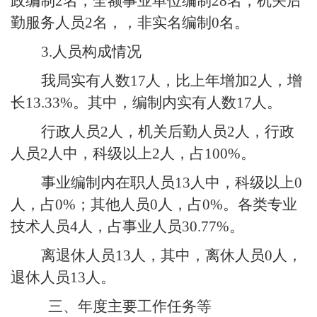
政编制
2
名，全额事业单位编制
28
名，机关后
勤服务人员
2
名，，非实名编制
0
名。
3.
人员构成情况
我局实有人数
17
人，比上年增加
2
人，增
长
13.33%
。其中，编制内实有人数
17
人。
行政人员
2
人，机关后勤人员
2
人，行政
人员
2
人中，科级以上
2
人，占
100%
。
事业编制内在职人员
13
人中，科级以上
0
人，占
0%
；其他人员
0
人，占
0%
。各类专业
技术人员
4
人，占事业人员
30.77%
。
离退休人员
13
人，其中，离休人员
0
人，
退休人员
13
人。
三、年度主要工作任务等