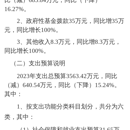
16.27%
。
2
、政府性基金拨款
35
万元，同比增
35
万
元，同比增长
100%
。
3
、其他收入
8.3
万元，同比增
8.3
万元，
同比增长
100%
。
（二）支出预算说明
2023
年支出总预算
3563.42
万元，同比
（减）
640.54
万元，同比（下降）
15.24%
。
其中：
1
、按支出功能分类科目划分，共分为
六
类，其中：
（
1
）社会保障和就业支出预算
31.65
万