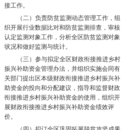
接工作。
（二）负责
防贫监测动态管理工作，组
织开展行业数据比对和防贫监测排查，审核
认定监测对象工作，分析全区防贫监测对象
状况和做好监测与统计。
（
三
）
参与拟定全区财政
衔接推进乡村
振兴补助
资金管理办法，并组织实施会同有
关部门提出区本级财政
衔接推进乡村振兴补
助
资金的
投向
和分配建议
，
指导和监督财政
衔接推进乡村振兴补助
资金的使用
，
组织开
展财政
衔接推进乡村振兴补助
资金绩效评
价
。
（四）
拟订全
区巩固拓展脱贫攻坚成果