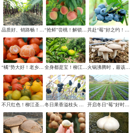
品质好、销路畅！柳江茄子喜迎丰收
“抢鲜”尝桃！解锁初夏第一口甜
共赴“莓”好之约！柳江蓝莓大量上市
“橘”势大好！老乡们靠一颗果子闯出新天地
全身都是宝！柳江冬日果园迎来“甜蜜新成员”
火锅沸腾时，最该下这朵“菇”！柳江冬日珍品，正抢鲜上市
不只红色！柳江圣女果“神秘新品”亮相，正掀起采摘热！
冬日果香溢枝头 柳江双季葡萄错峰上市俏市场
开启冬日“莓”好时光！成团草莓甜蜜上市采摘正当时