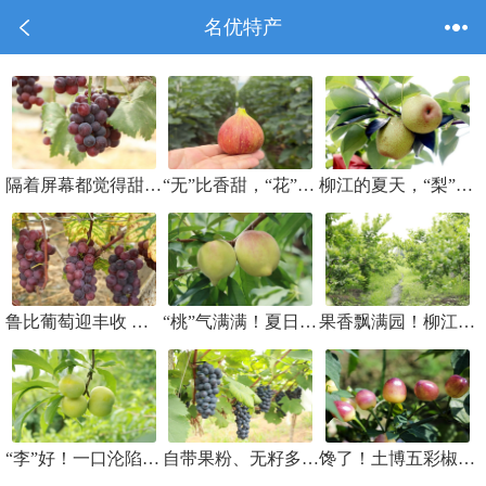
名优特产
隔着屏幕都觉得甜！柳江鲁比葡萄这口“爆汁”美味等你来尝
“无”比香甜，“花”点闲暇，来柳江解锁甜蜜好“果”
柳江的夏天，“梨”想中的味道！
鲁比葡萄迎丰收 错峰上市拓宽“甜蜜”销路
“桃”气满满！夏日限定清甜上线
果香飘满园！柳江香水柠檬开园采摘忙
“李”好！一口沦陷夏日限定清甜
自带果粉、无籽多汁！蓝莓葡萄解锁夏日清甜
馋了！土博五彩椒抢“鲜”上市，电商带货香飘全国