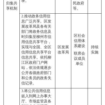
录。
归集共
民政府
享机制
等
。
2.
推动政务信用信
息广泛共享。区发
展改革局及各有关
部门将政务信息及
区社会
时归集至柳州市信
信用体
用信息共享平台，
系建设
实现与全国、全区
区发展
持续
信用信息共享平台
改革局
实施
联席会
信息共享。依托柳
议成员
江区政府门户网
单位
站，依法依规逐步
公开各级政府部门
和公务员的政务失
信记录。
3.
将公共信用信息
嵌入到网上办事大
厅、市场监管及各