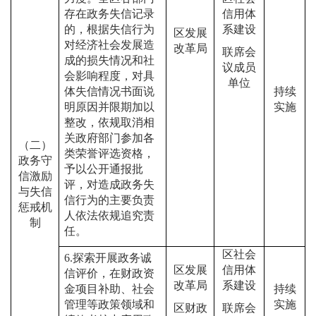
存在政务失信记录
信用体
的，根据失信行为
系建设
区发展
对经济社会发展造
改革局
联席会
成的损失情况和社
议成员
会影响程度，对具
单位
体失信情况书面说
持续
明原因并限期加以
实施
整改，依规取消相
关政府部门参加各
（二）
类荣誉评选资格，
政务守
予以公开通报批
信激励
评，对造成政务失
与失信
信行为的主要负责
惩戒机
人依法依规追究责
制
任。
区社会
6.
探索开展政务诚
区发展
信用体
信评价，在财政资
改革局
系建设
金项目补助、社会
持续
管理等政策领域和
实施
区财政
联席会