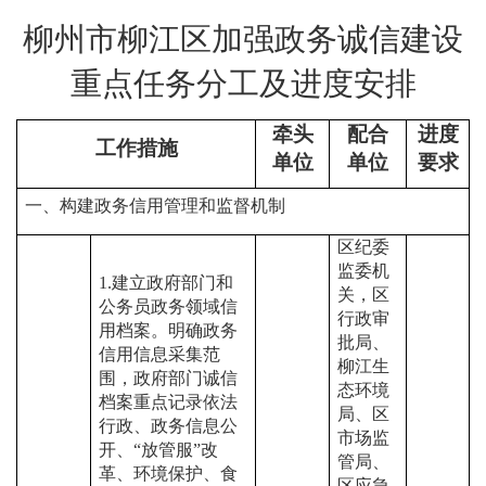
柳州市柳江区加强政务
诚信建设
重点任务分工及进度安排
牵头
配合
进度
工作措施
单位
单位
要求
一、构建政务信用管理和监督机制
区纪委
监委机
1.
建立政府部门和
关
，
区
公务员政务领域信
行政审
用档案。明确政务
批局、
信用信息采集范
柳江生
围，政府部门诚信
态环境
档案重点记录依法
局、区
行政、政务信息公
市场监
开、
“
放管服
”
改
管局、
革、环境保护、食
区应急