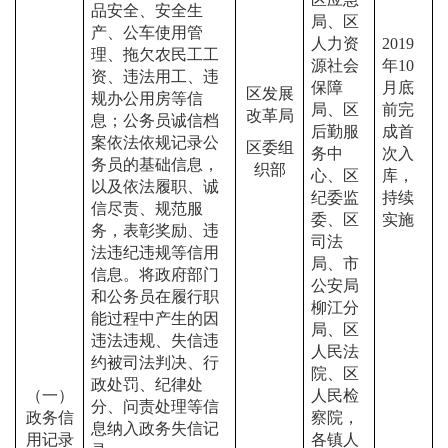
品安全、安全生
局、区
产、公车使用管
人力资
2019
理、拖欠农民工工
源社会
年
10
资、违法用工、违
保障
月底
区发展
规办公用房等信
局、区
前完
改革局
息；公务员诚信档
后勤服
成首
案依法依规记录公
区委组
务中
次入
务员的基础信息，
织部
心、区
库，
以及依法履职、诚
纪委监
持续
信尽责、规范服
委、区
实施
务，表彰奖励、违
司法
法违纪违规等信用
局、市
信息。将政府部门
公安局
和公务员在履行职
柳江分
能过程中产生的因
局、区
违法违规、失信违
人民法
约被司法判决、行
院、区
政处罚、纪律处
（一）
人民检
分、问责处理等信
政务信
察院
，
息纳入政务失信记
用记录
各镇人