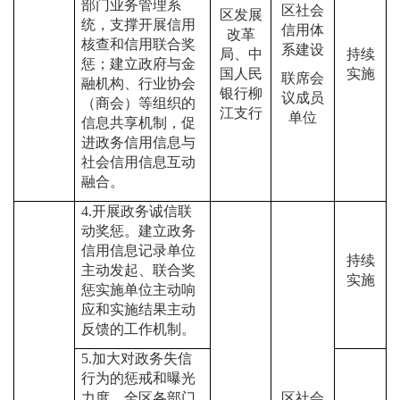
部门业务管理系
区社会
区发展
统，支撑开展信用
信用体
改革
核查和信用联合奖
系建设
局、中
持续
惩；建立政府与金
国人民
实施
联席会
融机构、行业协会
银行柳
议成员
（商会）等组织的
江支行
单位
信息共享机制，促
进政务信用信息与
社会信用信息互动
融合。
4.
开展政务诚信联
动奖惩。建立政务
信用信息记录单位
持续
主动发起、联合奖
实施
惩实施单位主动响
应和实施结果主动
反馈的工作机制。
5.
加大对政务失信
行为的惩戒和曝光
力度。全区各部门
区社会