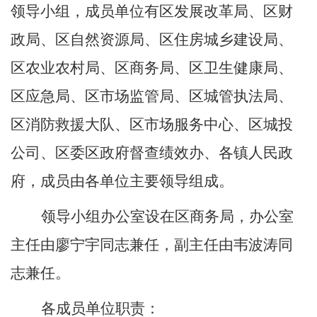
领导小组，成员单位有
区
发展改革
局
、
区
财
政局、
区
自然资源局、
区
住房城乡建设局、
区
农业农村局、
区
商务局、
区
卫生健康
局
、
区
应急局、
区
市场监管局、
区
城管执法局、
区消防救援大队
、
区
市场服务中心、区城投
公司、
区
委
区政府
督查绩效办
、各镇人民政
府，
成员由各单位主要领导组成。
领导小组办公室设在
区
商务局，办公室
主任由
廖宁宇
同志兼任，副主任由
韦波涛
同
志兼任。
各成员单位职责：