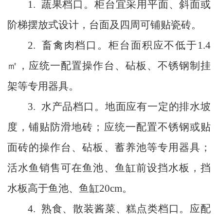
1.
蔬果档口。柜台宜采用平面、斜面或
阶梯摆放式设计，台面及四周可铺贴瓷砖。
2.
畜禽肉档口。柜台面积应不低于
1.4
㎡
，应统一配置操作台、砧板、不锈钢制挂
架等专用器具。
3.
水产品档口。地面应有一定的排水坡
度，铺贴防滑地砖；应统一配置不锈钢或贴
面砖的操作台、砧板、蓄养池等专用器具；
活水鱼销售可在鱼池、鱼缸前设挡水板，挡
水板高于鱼池、鱼缸
20cm
。
4.
熟食、散装酱菜、糕点类档口。应配