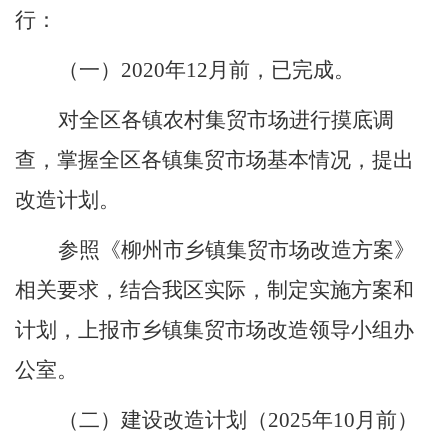
行：
（一）
2020
年
12
月前
，已完成。
对全
区
各镇农村集贸市场进行摸底调
查，掌握全
区
各镇集贸市场基本情况
，
提出
改造计划。
参
照
《柳州市乡镇集贸市场改造方案》
相关要求，结合
我区
实际，制定实施方案和
计划，上报市乡镇集贸市场改造领导小组办
公室。
（二）建设改造
计划
（
2025
年
10
月
前
）