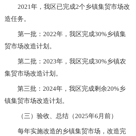
2021
年，
我
区
已
完成
2
个
乡镇集贸市场改
造
任务
。
第
一
批：
2022
年
，我
区完成
30%
乡镇集
贸市场改造计划。
第
二
批：
2023
年
，我
区完成
30%
乡镇农
集贸市场改造计划。
第
三
批：
2024
年，
我
区完成剩余
20%
乡
镇集贸市场改造计划。
（三）验收、总结（
2025
年
6
月前）
每年实施改造的
乡镇集贸市场，改造完