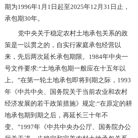
期为
1996
年
1
月
1
日起至
2025
年
12
月
31
日止，
承包期
30
年。
党中央关于稳定农村土地承包关系的政
策是一以贯之的，自实行家庭承包经营以
来，先后两次延长承包期限。
1984
年中央一
号文件要求
:“
土地承包期一般应在十五年以
上。
”
在第一轮土地承包即将到期之际，
1993
年《中共中央、国务院关于当前农业和农村
经济发展的若干政策措施》规定
:“
在原定的耕
地承包期到期之后，再延长三十年不
变。
”1997
年《中共中央办公厅、国务院办公