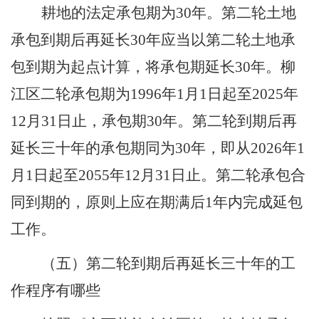
耕地的法定承包期为
30
年。第二轮土地
承包到期后再延长
30
年应当以第二轮土地承
包到期为起点计算，将承包期延长
30
年。柳
江区二轮承包期为
1996
年
1
月
1
日起至
2025
年
12
月
31
日止，承包期
30
年。第二轮到期后再
延长三十年的承包期同为
30
年，即从
2026
年
1
月
1
日起至
2055
年
12
月
31
日止。第二轮承包合
同到期的，原则上应在期满后
1
年内完成延包
工作。
（五）第二轮到期后再延长三十年的工
作程序有哪些