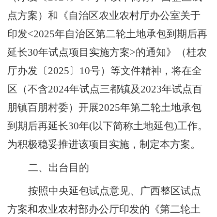
点方案
）
和《自治区农业农村厅办公室
关于
印发
<
2025
年自治区第二轮土地承包到期后再
延长
30
年试点项目实施方案
>
的通知
》（桂农
厅办发
〔
2025
〕
10
号）
等文件
精神，将在全
区（不含
2024
年试点三都镇及
2023
年试点百
朋镇百朋村委）开展
2025
年第二轮土地承包
到期后再延长
30
年
(
以下简称土地延包
)
工作。
为积极稳妥推进该项目实施，制定本方案。
二、出台目的
按照中央延包试点意见、广西整区试点
方案和农业农村部办公厅印发的《第二轮土