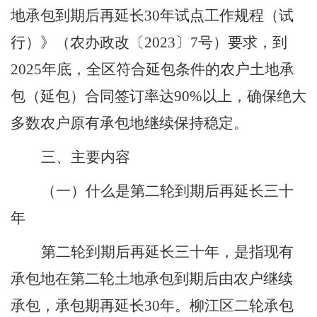
地承包到期后再延长
30
年试点工作规程
（
试
行
）
》
（
农办政改
〔
202
3
〕
7
号
）
要求，到
2025
年底，全区符合延包条件的农户土地承
包
（
延包
）
合同签订率达
90%
以上，确保绝大
多数农户原有承包地继续保持稳定。
三、主要内容
（一）什么是第二轮到期后再延长三十
年
第二轮到期后再延长三十年，是指现有
承包地在第二轮土地承包到期后由农户继续
承包，承包期再延长
30
年。柳江区二轮承包