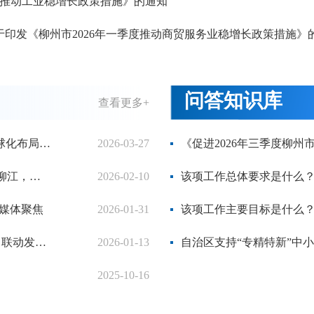
季度推动工业稳增长政策措施》的通知
关于印发《柳州市2026年一季度推动商贸服务业稳增长政策措施》
问答知识库
查看更多+
【江音回响•专班攻坚 实干争先】满负荷生产，全球化布局！柳江这家老牌企业“焕新”破局
2026-03-27
【专班攻坚 实干争先】总投资5亿元风电项目落户柳江，绿色能源发展启新程
2026-02-10
该项工作总体要求是什么
媒体聚焦
2026-01-31
该项工作主要目标是什么
《柳州日报》专访柳江区委书记玉秋静：产城融合 联动发展 蓄势跃升开新局
2026-01-13
自治区支持“专精特新”中
2025-10-16