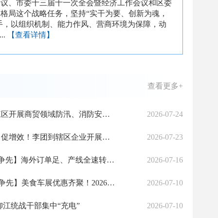
会议、市委十三届十一次全会暨经济工作会议和区委
格局这个战略任务，坚持“实干为要、创新为魂，
手，以组织机制、能力作风、营商环境为保障，动
..
【查看详情】
查看更多+
以训促安，以练筑防！柳江区开展商贸领域防汛、消防安全管理专项培训
2026-07-24
主动作为优服务，靶向发力促增效！李团到辖区企业开展走访调研
2026-07-23
【江音回响·专班攻坚 实干争先】海外订单足、产线全速转！美王电器扩产增效势头强劲
2026-07-16
【江音回响•专班攻坚 实干争先】美食车展优惠齐聚！2026年“好物柳江”促销活动解锁夏日消费新乐趣
2026-07-10
柳江统战干部集中“充电”
2026-07-10