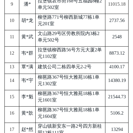
拉堡镇农市街
168号五福园8幢2
9
潘
*
11015.18
单元502室
柳堡路
771号柳西新城77栋1单
10
胡
*龙
2737.56
元201室
文山路
29号区劳教所院内3栋2
11
黄
*武
2548
单元502号
拉堡镇柳西路
56号方元大厦2单
12
韦
*群
8873.12
元1102室
13
覃
*满
建筑公司二栋四单元
2-2号
4100.17
柳邕路
367号恒大雅苑10栋1单
14
韦
*宇
14380.19
元1302室
柳邕路
367号恒大雅苑18栋1单
15
李
*魁
21544.73
元1601室
柳邕路
367号恒大雅苑18栋1单
16
黄
*歆
5106.2
元1604室
穿山镇新安东一路
2号四方新桂
17
赵
*然
13294
园12栋111室