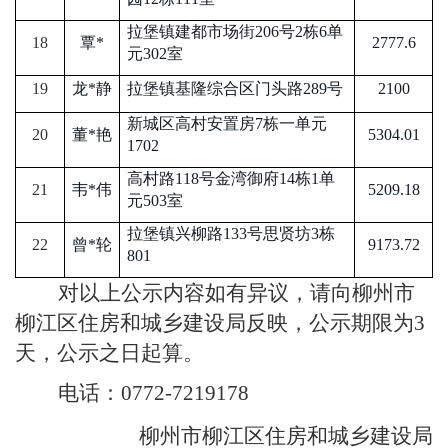
拉堡镇建都市场街
206号2栋6单
18
覃
*
2777.6
元302室
19
龙
*静
拉堡镇基隆综合区门头路
289号
2100
新城区高村安置房
7栋一单元
20
董
*艳
5304.01
1702
高村路
118号金湾御府14栋1单
21
韦
*伟
5209.18
元503室
拉堡镇兴柳路
133号思贤坊3栋
22
曾
*轮
9173.72
801
对以上公示内容如有异议，请向柳州市
柳江区住房和城乡建设局反映，公示期限为
3
天，公示之日起算。
电话：
0772-7219178
柳州市柳江区住房和城乡建设局