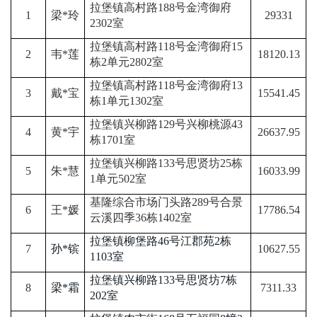
拉堡镇高村路
188号金湾御府
1
梁
*玲
29331
2302室
拉堡镇高村路
118号金湾御府15
2
韦
*莲
18120.13
栋2单元2802室
拉堡镇高村路
118号金湾御府13
3
戴
*宝
15541.45
栋1单元1302室
拉堡镇兴柳路
129号兴柳桃源43
4
黄
*宇
26637.95
栋1701室
拉堡镇兴柳路
133号思贤坊25栋
5
朱
*慧
16033.99
1单元502室
基隆综合市场门头路
289号合景
6
王
*媛
17786.54
云溪四季36栋1402室
拉堡镇柳堡路
46号江郡苑2栋
7
孙
*镔
10627.55
1103室
拉堡镇兴柳路
133号思贤坊7栋
8
梁
*霜
7311.33
202室