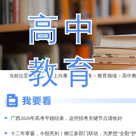
高中
教育
当前位置：
首页
>
网上办事
>
公共服务
>
教育领域
> 高中
广西2026年高考平稳结束，这些招考关键节点请收好
十二年寒窗，今朝亮剑！柳江多部门联动，为梦想“全勤”