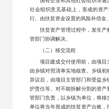
国有企业和其他社会组织等通
社会组织意见基础上，形成的资产
行。由扶贫资金设置的风险补偿金
扶贫资产管理过程中，发生产
管部门协调
解决。
（二）移交流程
项目建成交付使用前，由
项目
由
乡
镇对照清单实地核查
。
乡
镇初
异议后，
由
项目主管部门
和
受益
乡
护责任等。对不能拆解分割的资产
管部门负责，以
乡
镇为单位，将移
单位将当年形成的扶贫资产台账，