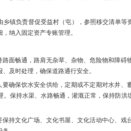
由
乡镇
负责督促受益
村（屯）
，参照移交清单等
细，纳入固定资产专账管理。
持路面畅通，
路肩
无杂草、杂物、危险物和障碍
报、及时处理，
确保道路通行安全。
人要确保饮水安全供给，定期或不定期对水井、
理。保持水渠、水路畅通，灌溉正常
，
保持防洪
要保持文化广场、文化书屋
、
文化活动中心、戏