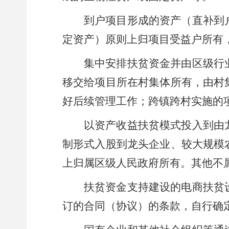
到户项目形成的资产
（直补到
定资产）
原则上归项目受益户所有
集中安排扶贫资金
并由区
级行
移交给项目所在村集体所有
，
由村
好后续管理工作
；
跨
镇
跨村实施的
以资产收益扶贫模式投入到由
制形式入股到龙头企业、较大规模
上
归
属区
级
人民
政府所有
。
其他不
扶贫资金支持建设的电商扶贫
订的合同（协议）的条款，
自行确