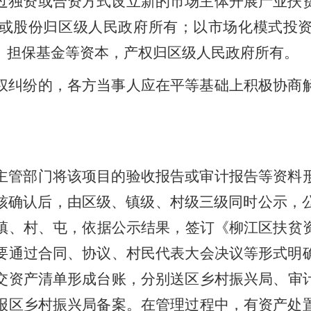
过独资或合资方式设立新的市场主体开展产业扶
或股份归
区
级
人民
政府所有；以市场化模式投
、担保基金等资本，产权归
区
级
人民
政府所有。
权纠纷的，各方当事人应在平等基础上积极协商
主管部门
将该项目的验收报告
或
审计报告等资料
核确认后，
由区级、镇级、村级三级同时公示，
镇、
村
、
屯，
依据
公示
结果，签订《柳江区扶贫
要通过合同、协议、村民代表大会决议等形式明
交资产清单形成台账，分别送
区乡村振兴局
、
审
报区乡村振兴局备案。
在管理过程中，有资产处