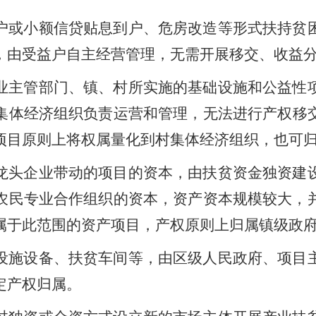
户或小额信贷贴息到户、
危房改造等
形式扶持贫
，由受益户自主经营
管理，无需开展移交、收益
业
主管
部门
、
镇
、
村所
实施的基础设施和公益
性
集体经济组织负责运营和管理
，
无法进行产权移
项目原则上将权属量化到村集体经济组织，也可
龙头企业带动的项目
的
资本
，
由扶贫资金独资建
农民专业合作组织的资本，资产资本规模较大，
属于此范围的资产项目，产权原则上归属镇级政
设施设备、扶贫车间等，由
区
级
人民
政府
、
项目
定产权归属。