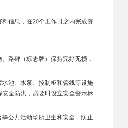
资料
信息
，
在
20个工作日之
内完成资
物
、
路碑
（
标志牌
）
保持完好无损，
蓄水池、水泵、控制柜和管线等设施
堤安全防洪
，
必要时设立安全警示标
台等公共活动场所卫生和安全，防止