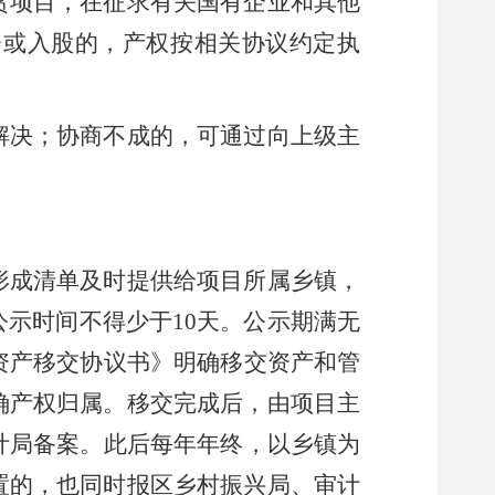
贫项目，在征求有关国有企业和其他
资或入股的，产权按相关协议约定执
解决；协商不成的，可通过
向上级主
形成清单及时提供给项目所属
乡
镇，
公示时间不得少于
10天。公示期满无
资产移交协议书》明确移交资产和管
确产权归属
。
移交完成后，
由项目主
计局
备案。
此后
每年
年终
，以
乡镇
为
置的，也同时
报区乡村振兴局
、
审计