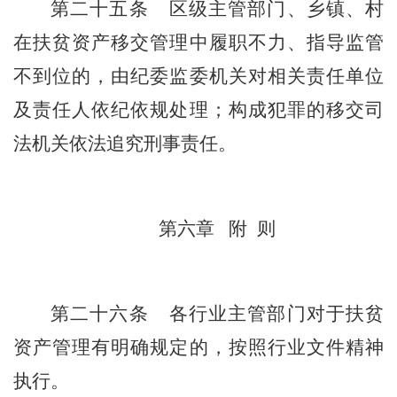
第二十
五
条
区
级主管部门、
乡镇
、村
在扶贫资产移交管理中履职不力、指导监管
不到位的，由
纪委监委
机关对相关责任单位
及责任人依纪依规处理；构成犯罪的移交司
法机关依法追究刑事责任。
第六章
附
则
第二十
六
条
各
行业
主管
部门对于扶贫
资产管理有明确规定的
，
按照
行业
文件精神
执行。