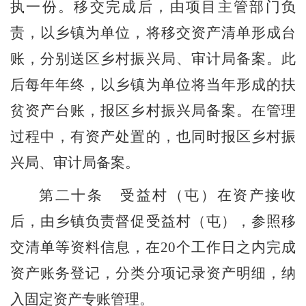
执一份。
移交完成后，
由项目主管部门负
责，以
乡
镇为单位，将移交资产清单形成台
账，分别送
区乡村振兴局
、
审计局
备案。
此
后
每年
年终
，以
乡镇
为单位将当年形成的扶
贫资产台账，报区乡村振兴局备案。
在管理
过程中，有资产处置的，也同时
报区乡村振
兴局
、
审计局
备案
。
第
二十
条
受益
村（屯）
在资产接收
后，由
乡镇
负责督促受益
村（屯）
，参照移
交清单等资料
信息
，
在
20
个工作日之
内完成
资产账务登记，分类分项记录资产明细，纳
入固定资产专账管理。