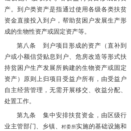
产。到户类资产是指通过使用各级各类扶贫
资金直接投入到户，帮助贫困户发展生产形
成的生物性资产或固定资产等。
第
八
条
到户项目形成的资产
（直补到
户或小额信贷贴息到户、
危房改造等
形式扶
持贫困户生产发展所购建的生物资产或固定
资产）
原则上归项目受益户所有，由受益户
自主经营
管理，无需开展移交、收益分配、
处置工作。
第
九
条
集中安排扶贫资金
，
由区
级行
业
主管
部门
、
乡
镇
、
实施的基础设施和
村委所