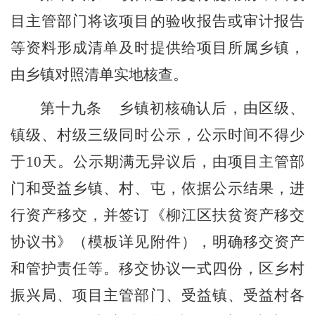
目主管部门
将该项目的验收报告
或
审计报告
等资料形成清单及时提供给项目所属
乡
镇，
由
乡
镇对照清单实地核查。
第十
九
条
乡
镇初核确认后，
由区级、
镇级、村级三级同时公示，公示时间不得少
于
10
天。公示期满无异议后，
由
项目主管部
门
和
受益
乡镇、
村
、
屯，
依据
公示
结果，进
行资产移交，并签订《柳江区扶贫资产移交
协议书》（模板详见附件），明确移交资产
和管护责任等。移交协议一式四份，区乡村
振兴局、项目主管部门、受益镇、受益村各