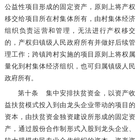
公益
性
项目形成的固定资产，原则上将产权
移交给项目所在村集体所有
，
由村集体经济
组织负责运营和管理
，
无法进行产权移交
的，产权归
镇
级
人民
政府所有
并做好后续管
理工作
；
跨
镇
跨村实施的项目原则上将权属
量化到村集体经济组织，也可归属
镇
级
人民
政府所有。
第
十
条
集中安排扶贫资金，以资产收
益扶贫模式投入到由龙头企业带动的项目
的
资本
，
由扶贫资金独资建设所形成的固定资
产，通过股份合作制形式入股到龙头企业、