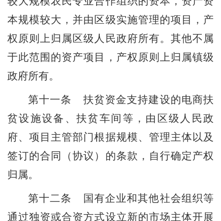
较大规模农民专业合作组织的资本，资产资
本规模较大，并由
区
级实施管理的项目，产
权
原则上
归
属区
级
人民
政府所有
。
其他不属
于此范围的资产项目，产权原则上归属镇级
政府所有。
第
十一
条
扶贫资金支持建设的电商扶
贫设施设备、扶贫车间等，由
区
级
人民
政
府
、
项目主管部门
根据规模、管理主体
以及
签订的合同（协议）的条款，
自行确定产权
归属。
第
十二
条
国有企业和其他社会组织等
通过独资或合资方式设立新的市场主体开展