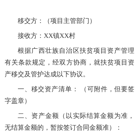
移交方：（
项目主管部门
）
接收方：
XX
镇
XX
村
根据
广西壮族自治区
扶贫项目
资产
管理
有关条款规定，经双方协商，就
扶贫
项目资
产移交及管护达成以下协议。
一、移交资产清单：
（
可附件，但要签
字盖章
）
二、资产金额（以实际结算
金额
为准
，
无结算金额的，暂按签订合同金额准
）：