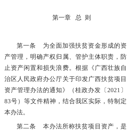
第一章
总
则
第一条
为全面加强扶贫资金形成的资
产管理，明确产权归属、管护主体职责，防
止资产闲置和损失浪费
。
根据《
广西壮族自
治区人民政府办公厅关于
印发
广西扶贫项目
资产管理办法的通知
》（
桂政办发
〔
20
21
〕
83
号）等文件精神，结合我
区
实际，
特
制定
本办法。
第二条
本办法所称扶贫
项目
资产，是