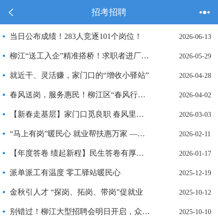
招考招聘
当日公布成绩！283人竞逐101个岗位！
2026-06-13
柳江“送工入企”精准搭桥！求职者进厂“探岗”，就业服务“零距离”
2026-05-29
就近干、灵活赚，家门口的“增收小驿站”
2026-04-28
春风送岗，服务惠民！柳江区“春风行动”促进人才与企业“双向奔赴”
2026-04-02
【新春走基层】家门口觅良职 春风里稳就业
2026-03-03
“马上有岗”暖民心 就业帮扶惠万家 ——2026年柳州市春风行动暨就业援助季专场招聘活动在柳江启动
2026-02-11
【年度答卷 绩起新程】民生答卷有厚度 人社服务有温度——柳江区人力资源和社会保障局2025年度工作巡礼
2026-01-17
派单派工有温度 零工驿站暖民心
2025-12-19
金秋引人才 “探岗、拓岗、带岗”促就业
2025-10-12
别错过！柳江大型招聘会明日开启，众多岗位等你来挑！
2025-10-10