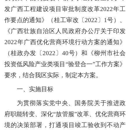
发广西工程建设项目审批制度改革
2022
年工
作要点的通知》
（
桂工审改〔
2022
〕
1
号
）、
《广西壮族自治区人民政府办公厅关于印发
2022
年广西优化营商环境行动方案的通知》
（
桂政办发〔
2022
〕
40
号
）
和《柳州市社会
投资低风险产业类项目
“
验登合一
”
工作方案》
要求，结合我
区
实际，制定本方案。
一、实施目标
为贯彻落实党中央、国务院关于推进政
府职能转变、深化
“
放管服
”
改革、优化营商环
境的
决策部署
，打通项目竣工验收到不动产