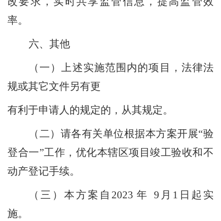
改要求，实时共享监管信息，提高监管效
率。
六、其他
（
一
）
上述实施范围内的项目，法律法
规或其它文件另有更
有利于申请人的规定的，从其规定。
（
二
）
请各有关单位根据本方案开展
“
验
登合一
”
工作，优化本辖区项目竣工验收和不
动产登记手续。
（
三
）
本方案自
2023
年
9
月
1
日起实
施。