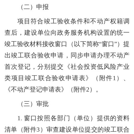
（
二
）
申报
项目符合竣工验收条件和不动产权籍调
查后，建设单位向政务服务机构设置的统一
竣工验收材料接收窗口
（
以下简称
“
窗口
”
）
提
出竣工联合验收申请，同步申请办理不动产
首次登记，分别提交《社会投资低风险产业
类项目竣工联合验收申请表》
（
附件
1
）
、
《不动产登记申请表》
（
附件
2
）
。
（
三
）
审批
1.
窗口按照各部门
（
单位
）
提供的资料
清单
（
附件
3
）
审查建设单位提交的竣工联合