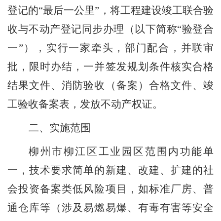
登记的
“
最后一公里
”
，
将工程建设竣工联合验
收与不动产登记同步办理
（
以下简称
“
验登合
一
”
），
实行一家牵头，部门配合，并联审
批，限时办结，一并签发规划条件核实合格
结果文件、消防验收
（
备案
）
合格文件、竣
工验收备案表，发放不动产权证。
二、
实施范围
柳州市
柳江区工业园区范围内
功能单
一，技术要求简单的新建、改建、扩建的社
会投资备案类低风险项目，如标准厂房、普
通仓库等
（
涉及易燃易爆、有毒有害等安全