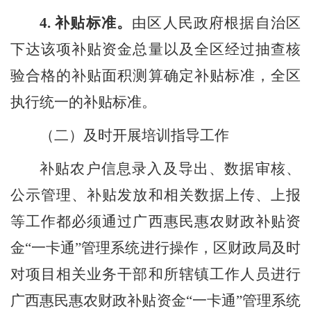
4.
补贴标准
。
由区人民政府根据自治区
下达该项补贴资金总量以及全区经过抽查核
验合格的补贴面积测算确定补贴标准，全区
执行统一的补贴标准。
（
二
）及时开展培训指导工作
补贴农户信息录入及导出、数据审核、
公示管理、补贴发放和相关数据上传、上报
等工作都必须
通过
广西
惠民惠农财政补贴资
金
“一
卡通
”
管理
系统进行操作，
区财政局
及时
对项目相关业务干
部和所辖镇工作人员
进行
广西
惠民惠农财政补贴资
金
“
一卡通
”管理
系统