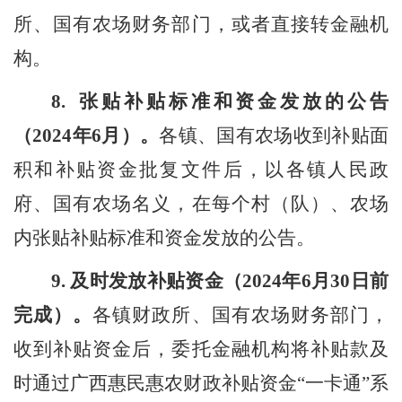
所、国有农场财务部门，或者直接转金融机
构。
8.
张贴补贴标准和资金发放的公告
（
202
4
年
6
月）。
各镇
、
国有农场收到补贴面
积和补贴资金批复文件后，以
各
镇人民政
府、国有农场名义，
在
每个村（队）、农场
内
张贴补贴标准和资金发放的公告。
9.
及时发放补贴资金（
202
4
年
6
月
30
日前
完成）。
各镇财政所、国有农场财务部门，
收到补贴资金后，委托金融机构将补贴款
及
时通过
广西
惠民惠农财政补贴资金
“一
卡通
”系