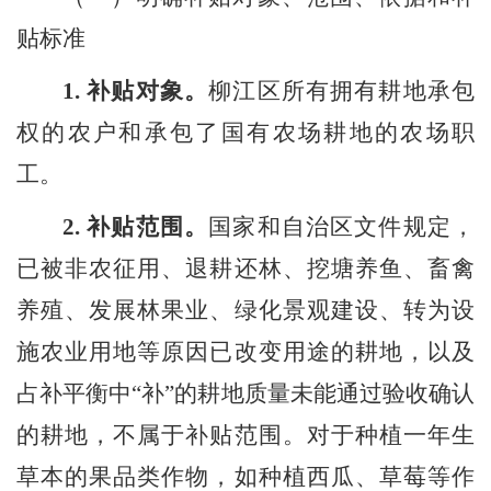
贴标准
1.
补贴对象
。
柳江区所有拥有耕地承包
权的农户和承包了国有农场耕地的农场职
工。
2.
补贴范围
。
国家和自治区文件规定，
已被非农征用、退耕还林、挖塘养鱼、畜禽
养殖、发展林果业、绿化景观建设、转为设
施农业用地等
原因
已改变用途的耕地，以及
占补平衡中
“补”的耕地质量未能通过验收确认
的耕地，不属于补贴范围。对于
种植
一年生
草本的果品类作物，如种植西瓜、草莓等作