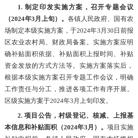
1.
制定印发实施方案，召开专题会议
（
202
4
年
3
月
上旬
）。
各镇人民政府
、国有农
场
制定本级实施方案
，
于
2024
年
3
月
30
日前报
区农业农村局、财政局备案。
实施方案应明
确补贴面积依据、补贴面积上报时间、补贴
资金发放的方式方法等。实施方案落实后，
根据本级实施方案召开专题工作会议，明确
工作责任与分工，推进各项工作有序开展。
区级实施方案于
2024
年
3
月上旬印发。
2.
项目公告，
村级登记、核减、上报基
本信息和补贴面积
（
202
4
年
3
月）。
项目实施