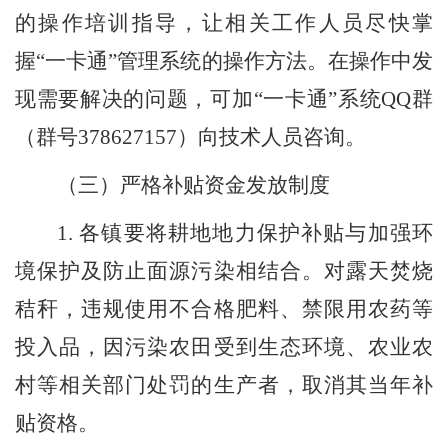
的
操作培训指导，让相关工作人员尽快
掌
握
“
一卡通
”管理
系统
的
操作方法。在操作中发
现需要解决的问题，可
加
“一
卡通
”系统
QQ
群
（群号
378627157
）向
技术人员
咨询。
（
三
）严格补贴资金发放制度
1.
各
镇
要将耕地地力保护补贴与加强环
境保
护
及
防止
面源污染相结合
。
对露天焚烧
秸秆
，违规使用不合格肥料、禁限用农药等
投入品，因污染农田受到生态环境、农业农
村等相关部门处罚的生产者，取消其当年补
贴资格。