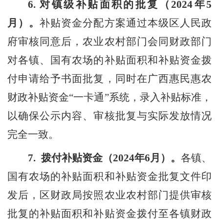
6.
对镇级补贴面积的批复（
202
4
年
5
月）。
补贴资金分配方案通过
本级
区人民政
府审核同意后，农业农村
部门会同
财政
部门
对各镇
、
国有农场的补贴面积和补贴资金拨
付申请给予书面批复，同时在
广西
惠民惠农
财政补贴资金
“一
卡通
”系统
，录入补贴标准，
以确保公示内容、审核批复与实际发放情况
完全一致。
7.
拨付补贴资金（
202
4
年
6
月）。
各镇
、
国有农场的补贴面积和补贴资金批复文件印
发后，区财政局
按照
农业农村部门提供
审核
批复的补贴面积和补贴资金
拨付至各镇财政