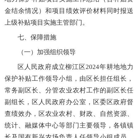
金结余情况
）和
项目绩效评价材料同时报送
上级补贴项目实施主管部门
。
七、保障措施
（一）加强组织领导
区人民政府成立
柳江区
202
4
年耕地地力
保护补贴工作领导小组，由区长担任组长，
常务副区长、分管农业
农村
工作的
副区长任
副组长，区
人民
政府办公室
，
区
委区政府
督
查
绩效办
，
区农业农村、财政、自然资源、
统计
、
融媒体中心
等部门主要领导
，
各镇镇
长及国有
新兴
农场负责人任领导小组成员。