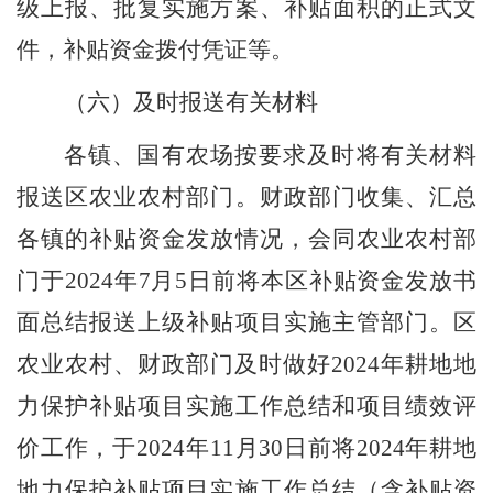
级上报、批复实施方案、补贴面积的正式文
件，补贴资金拨付凭证等
。
（六）
及时报送有关材料
各镇、国有农场
按要求及时将
有关材料
报送区农业农村
部门。
财政
部门
收集、汇总
各镇
的补贴资金发放情况，会同农业
农村
部
门
于
202
4
年
7
月
5
日前将本
区
补贴资金发放书
面总结报送
上级补贴项目实施主管部门。区
农业农村、财政
部门
及时做好
202
4
年耕地地
力保护补贴项目实施工作总结和项目绩效评
价工作，于
202
4
年
1
1
月
30
日前将
202
4
年耕地
地力保护补贴项目实施工作总结
（
含
补贴资