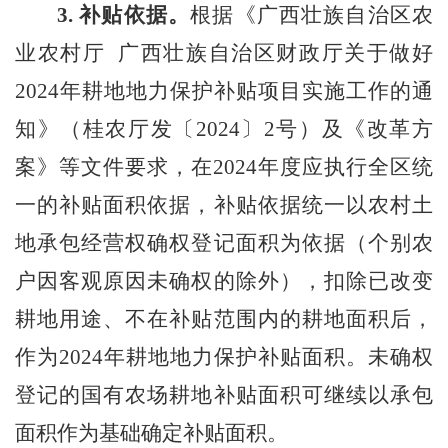
3.
补贴依据
。
根据
《广西壮族自治区农
业农村厅
广西壮族自治区财政厅关于做好
202
4
年耕地地力保护补贴项目实施工作的通
知》（桂农厅发〔
2024
〕
2
号）及
《改革方
案》
等文件要求，
在
202
4
年
度应执行全区统
一的补贴面积依据
，
补贴依据
统一以农村土
地承包经营权确权登记面积为依据（个别农
户因客观原因未确权的除外），扣除已改变
耕地用途、不在补贴范围内的耕地面积后，
作为
202
4
年耕地地力保护补贴面积。未确权
登记的国有农场耕地补贴面积可继续
以
承包
面积作为基础确定补贴面积。