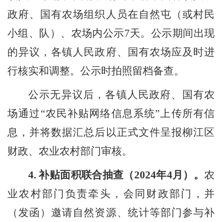
政府、国有农
场组织人员在自然屯（或村民
小组、队）、农场内公示
7
天。公示期间出现
的异议，
各
镇人民政府、国有农场应及时进
行核实和调整。公示时拍照留档备查。
公示无异议后，
各
镇人民政府、国有农
场
通过
“农民补贴网络信息系统”上传所有信
息
，
并
将数据汇总后
以正式文件呈报柳江区
财政、农业农村部门审核。
4.
补贴面积
联合抽查
（
202
4
年
4
月）。
农
业农村
部门
负责牵头，会同财政
部门
，并
（发函）邀请自然资源、统计等部门参与补