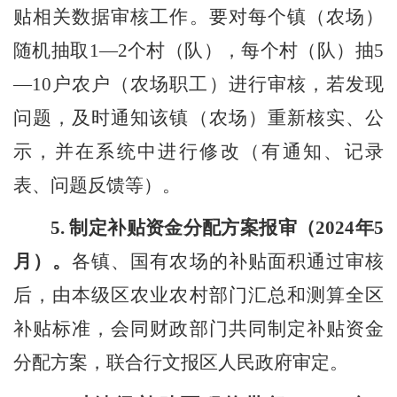
贴相关数据审核工作。要对每个镇（农场）
随机抽取
1
—
2
个村（队），每个村（队）抽
5
—
10
户农户（农场职工）进行审核，若发现
问题，及时通知该镇（农场）重新核实、公
示，并在系统中进行修改（有通知、记录
表、问题反馈等）。
5.
制定补贴资金分配方案报审（
202
4
年
5
月）。
各镇
、
国有农场的补贴面积通过审核
后，由
本级
区农业农村
部门
汇总和测算全区
补贴标准，会同财政
部门
共同制定补贴资金
分配方案，联合行文报区人民政府审定。