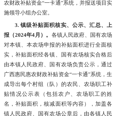
农财政补贴资金
“一
卡通
”系统
，
并
报
送
项目实
施
领导小组
办公室。
3.
镇级补贴面积核实、公示、汇总、上
报（
202
4
年
4
月）。
各镇人民政府、国有农场
对本镇、本农场申报的补贴面积进行全面核
实，补贴面积经各镇、国有农场核实合格后
由
本
镇人民政府、国有农场负责公示，通过
广西
惠民惠农财政补贴资金
“一
卡通
”系统
，
生
成
导出
每个村组（队）的农民、农场职工补
贴情况公示表（包括农户、农场职工的姓
名
，
补贴面积
，
核减面积等内容），加盖
各
镇人民政府、国有农场公章后，由
各
镇人民