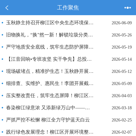
工作聚焦
玉秋静主持召开柳江区中央生态环境保护督察边督边改工作推进会
2026-06-09
旧物换礼，“换”然一新！解锁垃圾分类新风尚
2026-05-26
严守地质安全底线，筑牢生态防护屏障！玉秋静到成团镇开展工作调研
2026-05-19
【江音回响•专班攻坚 实干争先】总投资5.99亿元！柳江区生态循环项目正式签约
2026-05-14
现场破堵点，精准护生态！玉秋静开展生态环境保护督察反馈问题整改工作调研
2026-05-12
细排查、实维护、惠民生！李团开展截污口生活污水治理工作调研
2026-05-09
压实整改责任，筑牢生态屏障！柳江区召开生态环境保护督察整改工作推进会
2026-04-03
春染柳江绿意浓 又添新绿万山中——柳江区开展2026年全民义务植树活动
2026-03-18
严抓严控不松懈 柳江全力守护蓝天白云
2026-02-25
践行绿色发展理念！柳江区开展环境整治绘就生态宜居底色
2026-02-07