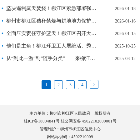
坚决遏制露天焚烧！柳江区紧急部署强化秸秆禁烧管控
2026-01-18
柳州市柳江区秸秆禁烧与耕地地力保护补贴政策宣传公告
2026-01-16
全面压实责任守护蓝天！柳江区召开大气污染防治工作约谈会
2026-01-15
他们是主角！柳江环卫工人展绝活、秀风采
2025-10-25
从“到此一游”到“随手分类”——来柳江，把环保玩成新日常
2025-08-12
>
1
2
3
4
主办单位：柳州市柳江区人民政府 版权所有
桂ICP备18004841号 桂公网安备 45022102000001号
管理维护：柳州市柳江区信息中心
网站标识码：4502210009