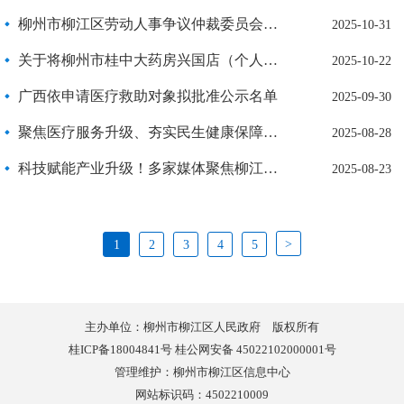
柳州市柳江区劳动人事争议仲裁委员会公告
2025-10-31
关于将柳州市桂中大药房兴国店（个人独资）等2家药店确定为柳州市医保定点零售药店 的公示
2025-10-22
广西依申请医疗救助对象拟批准公示名单
2025-09-30
聚焦医疗服务升级、夯实民生健康保障！李团到区卫健系统开展工作调研
2025-08-28
科技赋能产业升级！多家媒体聚焦柳江，唱出实干“主旋律”
2025-08-23
>
1
2
3
4
5
主办单位：柳州市柳江区人民政府 版权所有
桂ICP备18004841号 桂公网安备 45022102000001号
管理维护：柳州市柳江区信息中心
网站标识码：4502210009