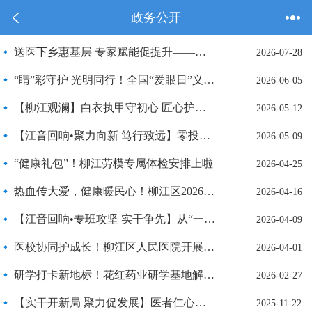
政务公开
送医下乡惠基层 专家赋能促提升——民盟广西区委“送医下乡”活动走进柳江区中医医院
2026-07-28
“睛”彩守护 光明同行！全国“爱眼日”义诊惠民生
2026-06-05
【柳江观澜】白衣执甲守初心 匠心护佑万家安——柳江区护理队伍以实干彰显劳动者担当
2026-05-12
【江音回响•聚力向新 笃行致远】零投诉、满意度100%！柳江120用温情守护生命线
2026-05-09
“健康礼包”！柳江劳模专属体检安排上啦
2026-04-25
热血传大爱，健康暖民心！柳江区2026年无偿献血暨爱国卫生月活动启动
2026-04-16
【江音回响•专班攻坚 实干争先】从“一张蓝图”到“拔地而起”——柳江医疗民生项目建设正酣
2026-04-09
医校协同护成长！柳江区人民医院开展“健康副校长”所属校医培训工作
2026-04-01
研学打卡新地标！花红药业研学基地解锁中医知识密码
2026-02-27
【实干开新局 聚力促发展】医者仁心守乡土 健康使命系万家——记柳江区土博镇世界村卫生室村医蓝猛
2025-11-22